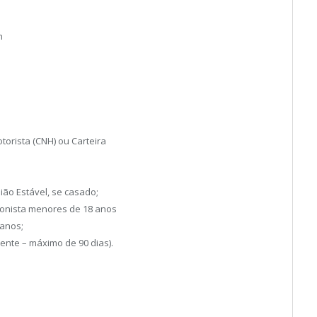
h
torista (CNH) ou Carteira
ão Estável, se casado;
ionista menores de 18 anos
anos;
nte – máximo de 90 dias).