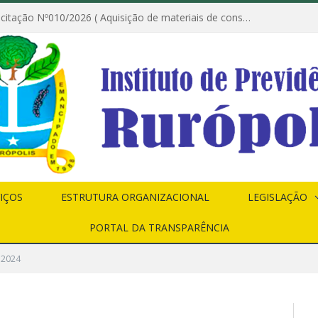
Dispensa de Licitação Nº010/2026 ( Aquisição de materiais de construção destinados à execução dos serviços de instalação de janela, com a correspondente recomposição da parede, e construção de calçada nas dependências do Instituto de Previdência do Município de Rurópolis )
IÇOS
ESTRUTURA ORGANIZACIONAL
LEGISLAÇÃO
PORTAL DA TRANSPARÊNCIA
 2024