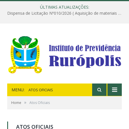
ÚLTIMAS ATUALIZAÇÕES:
Dispensa de Licitação Nº010/2026 ( Aquisição de materiais de construção destinados à execução dos serviços de instalação de janela, com a correspondente recomposição da parede, e construção de calçada nas dependências do Instituto de Previdência do Município de Rurópolis )
MENU:
ATOS OFICIAIS
»
Home
Atos Oficiais
ATOS OFICIAIS