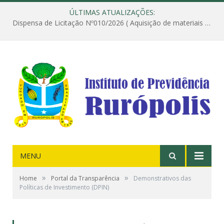
ÚLTIMAS ATUALIZAÇÕES:
Dispensa de Licitação Nº010/2026 ( Aquisição de materiais de construção destinados à execução dos serviços de instalação de janela, com a correspondente recomposição da parede, e construção de calçada nas dependências do Instituto de Previdência do Município de Rurópolis )
MENU
»
»
Home
Portal da Transparência
Demonstrativos das
Políticas de Investimento (DPIN)