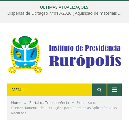
ÚLTIMAS ATUALIZAÇÕES:
Dispensa de Licitação Nº010/2026 ( Aquisição de materiais de construção destinados à execução dos serviços de instalação de janela, com a correspondente recomposição da parede, e construção de calçada nas dependências do Instituto de Previdência do Município de Rurópolis )
MENU
»
»
Home
Portal da Transparência
Processo de
Credenciamento de Instituições para Receber as Aplicações dos
Recursos