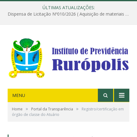
ÚLTIMAS ATUALIZAÇÕES:
Dispensa de Licitação Nº010/2026 ( Aquisição de materiais de construção destinados à execução dos serviços de instalação de janela, com a correspondente recomposição da parede, e construção de calçada nas dependências do Instituto de Previdência do Município de Rurópolis )
MENU
»
»
Home
Portal da Transparência
Registro/certificação em
órgão de classe do Atuário