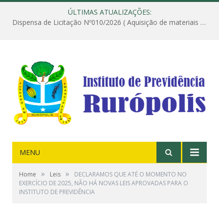
ÚLTIMAS ATUALIZAÇÕES:
Dispensa de Licitação Nº010/2026 ( Aquisição de materiais de construção destinados à execução dos serviços de instalação de janela, com a correspondente recomposição da parede, e construção de calçada nas dependências do Instituto de Previdência do Município de Rurópolis )
MENU
»
»
Home
Leis
DECLARAMOS QUE ATÉ O MOMENTO NO
EXERCÍCIO DE 2025, NÃO HÁ NOVAS LEIS APROVADAS PARA O
INSTITUTO DE PREVIDÊNCIA