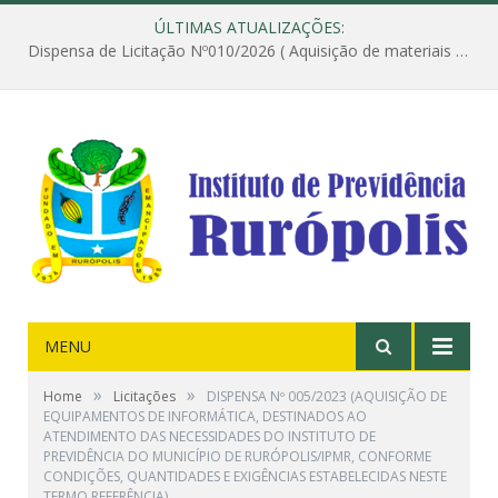
ÚLTIMAS ATUALIZAÇÕES:
Dispensa de Licitação Nº010/2026 ( Aquisição de materiais de construção destinados à execução dos serviços de instalação de janela, com a correspondente recomposição da parede, e construção de calçada nas dependências do Instituto de Previdência do Município de Rurópolis )
MENU
»
»
Home
Licitações
DISPENSA Nº 005/2023 (AQUISIÇÃO DE
EQUIPAMENTOS DE INFORMÁTICA, DESTINADOS AO
ATENDIMENTO DAS NECESSIDADES DO INSTITUTO DE
PREVIDÊNCIA DO MUNICÍPIO DE RURÓPOLIS/IPMR, CONFORME
CONDIÇÕES, QUANTIDADES E EXIGÊNCIAS ESTABELECIDAS NESTE
TERMO REFERÊNCIA)