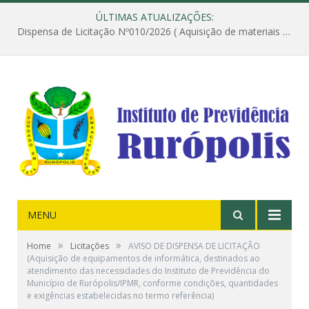
ÚLTIMAS ATUALIZAÇÕES:
Dispensa de Licitação Nº010/2026 ( Aquisição de materiais de construção destinados à execução dos serviços de instalação de janela, com a correspondente recomposição da parede, e construção de calçada nas dependências do Instituto de Previdência do Município de Rurópolis )
MENU
»
»
Home
Licitações
AVISO DE DISPENSA DE LICITAÇÃO
(Aquisição de equipamentos de informática, destinados ao
atendimento das necessidades do Instituto de Previdência do
Município de Rurópolis/IPMR, conforme condições, quantidades
e exigências estabelecidas no termo referência)