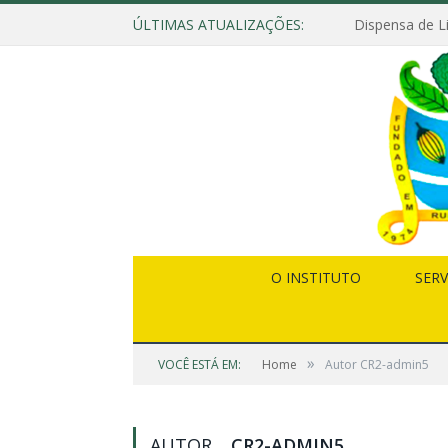
ÚLTIMAS ATUALIZAÇÕES:
O INSTITUTO
SERV
»
VOCÊ ESTÁ EM:
Home
Autor CR2-admin5
AUTOR
CR2-ADMIN5