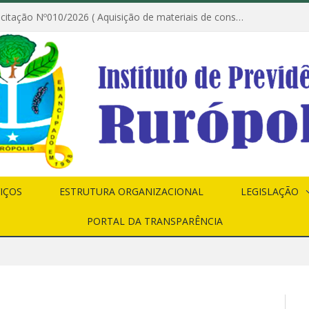
Dispensa de Licitação Nº010/2026 ( Aquisição de materiais de construção destinados à execução dos serviços de instalação de janela, com a correspondente recomposição da parede, e construção de calçada nas dependências do Instituto de Previdência do Município de Rurópolis )
IÇOS
ESTRUTURA ORGANIZACIONAL
LEGISLAÇÃO
PORTAL DA TRANSPARÊNCIA