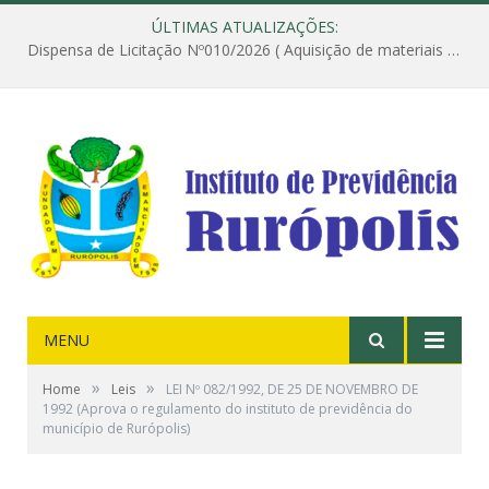
ÚLTIMAS ATUALIZAÇÕES:
Dispensa de Licitação Nº010/2026 ( Aquisição de materiais de construção destinados à execução dos serviços de instalação de janela, com a correspondente recomposição da parede, e construção de calçada nas dependências do Instituto de Previdência do Município de Rurópolis )
MENU
»
»
Home
Leis
LEI Nº 082/1992, DE 25 DE NOVEMBRO DE
1992 (Aprova o regulamento do instituto de previdência do
município de Rurópolis)