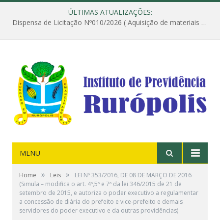
ÚLTIMAS ATUALIZAÇÕES:
Dispensa de Licitação Nº010/2026 ( Aquisição de materiais de construção destinados à execução dos serviços de instalação de janela, com a correspondente recomposição da parede, e construção de calçada nas dependências do Instituto de Previdência do Município de Rurópolis )
MENU
»
»
Home
Leis
LEI Nº 353/2016, DE 08 DE MARÇO DE 2016
(Simula – modifica o art. 4º,5º e 7º da lei 346/2015 de 21 de
setembro de 2015, e autoriza o poder executivo a regulamentar
a concessão de diária do prefeito e vice-prefeito e demais
servidores do poder executivo e da outras providências)