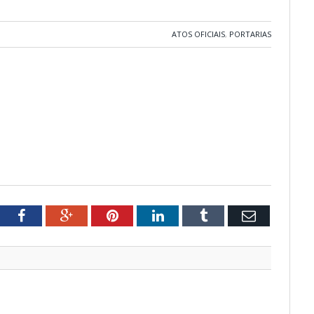
ATOS OFICIAIS
,
PORTARIAS
tter
Facebook
Google+
Pinterest
LinkedIn
Tumblr
Email