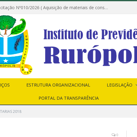
Dispensa de Licitação Nº010/2026 ( Aquisição de materiais de construção destinados à execução dos serviços de instalação de janela, com a correspondente recomposição da parede, e construção de calçada nas dependências do Instituto de Previdência do Município de Rurópolis )
IÇOS
ESTRUTURA ORGANIZACIONAL
LEGISLAÇÃO
PORTAL DA TRANSPARÊNCIA
TARIAS 2018
0