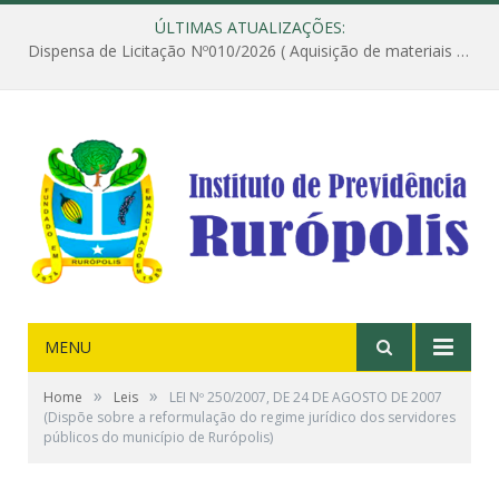
ÚLTIMAS ATUALIZAÇÕES:
Dispensa de Licitação Nº010/2026 ( Aquisição de materiais de construção destinados à execução dos serviços de instalação de janela, com a correspondente recomposição da parede, e construção de calçada nas dependências do Instituto de Previdência do Município de Rurópolis )
MENU
»
»
Home
Leis
LEI Nº 250/2007, DE 24 DE AGOSTO DE 2007
(Dispõe sobre a reformulação do regime jurídico dos servidores
públicos do município de Rurópolis)