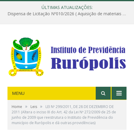
ÚLTIMAS ATUALIZAÇÕES:
Dispensa de Licitação Nº010/2026 ( Aquisição de materiais de construção destinados à execução dos serviços de instalação de janela, com a correspondente recomposição da parede, e construção de calçada nas dependências do Instituto de Previdência do Município de Rurópolis )
MENU
»
»
Home
Leis
LEI Nº 299/2011, DE 28 DE DEZEMBRO DE
2011 (Altera o inciso III do Art. 42 da Lei Nº 272/2009 de 25 de
junho de 2009 que reestrutura o Instituto de Previdência do
município de Rurópolis e dá outras providências)