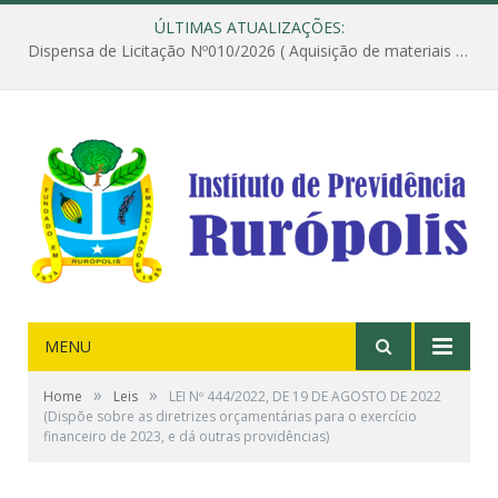
ÚLTIMAS ATUALIZAÇÕES:
Dispensa de Licitação Nº010/2026 ( Aquisição de materiais de construção destinados à execução dos serviços de instalação de janela, com a correspondente recomposição da parede, e construção de calçada nas dependências do Instituto de Previdência do Município de Rurópolis )
MENU
»
»
Home
Leis
LEI Nº 444/2022, DE 19 DE AGOSTO DE 2022
(Dispõe sobre as diretrizes orçamentárias para o exercício
financeiro de 2023, e dá outras providências)