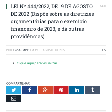
LEI Nº 444/2022, DE 19 DE AGOSTO
0
DE 2022 (Dispõe sobre as diretrizes
orçamentárias para o exercício
financeiro de 2023, e dá outras
providências)
POR
CR2-ADMIN5
EM
19 DE AGOSTO DE 2022
LEIS
Clique aqui para visualizar
COMPARTILHAR:
Twitter
Facebook
Google+
Pinterest
LinkedIn
Tumblr
Email