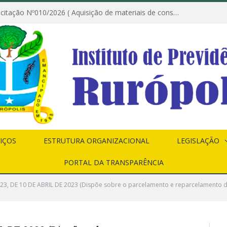
Dispensa de Licitação Nº010/2026 ( Aquisição de materiais de construção destinados à execução dos serviços de instalação de janela, com a correspondente recomposição da parede, e construção de calçada nas dependências do Instituto de Previdência do Município de Rurópolis )
IÇOS
ESTRUTURA ORGANIZACIONAL
LEGISLAÇÃO
PORTAL DA TRANSPARÊNCIA
023, DE 10 DE ABRIL DE 2023 (Dispõe sobre o parcelamento e reparcelamento 