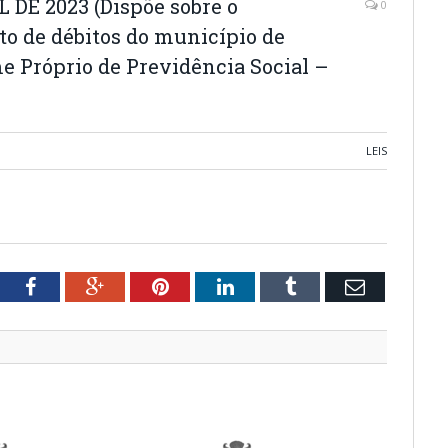
L DE 2023 (Dispõe sobre o
0
o de débitos do município de
e Próprio de Previdência Social –
LEIS
tter
Facebook
Google+
Pinterest
LinkedIn
Tumblr
Email