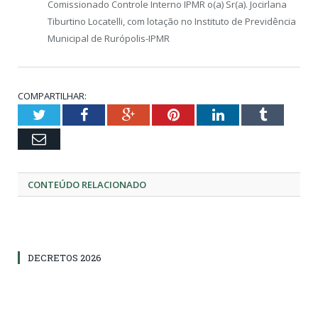
Comissionado Controle Interno IPMR o(a) Sr(a). Jocirlana
Tiburtino Locatelli, com lotação no Instituto de Previdência
Municipal de Rurópolis-IPMR
COMPARTILHAR:
Twitter
Facebook
Google+
Pinterest
LinkedIn
Tumblr
Email
CONTEÚDO RELACIONADO
DECRETOS 2026